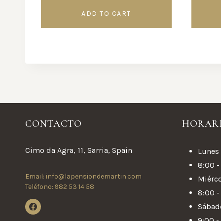
ADD TO CART
CONTACTO
HORAR
Cimo da Agra, 11, Sarria, Spain
Lunes 
8:00 -
Email: info@lapensiondemartin.com
Miérco
Teléfono: 982 53 14 58
8:00 -
Sábad
9:00 -