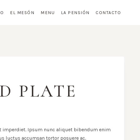
IO
EL MESÓN
MENU
LA PENSIÓN
CONTACTO
D PLATE
t imperdiet. Ipsum nunc aliquet bibendum enim
cus luctus accumsan tortor posuere ac.