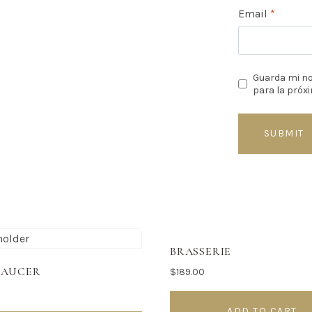
Email
*
Guarda mi no
para la próx
BRASSERIE
SAUCER
$
189.00
ADD TO CART