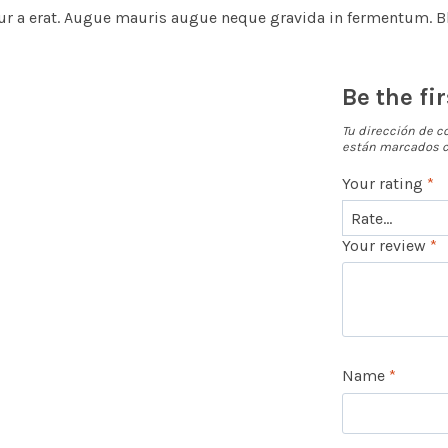
tur a erat. Augue mauris augue neque gravida in fermentum. Bla
Be the fi
Tu dirección de c
están marcados 
Your rating
*
Your review
*
Name
*