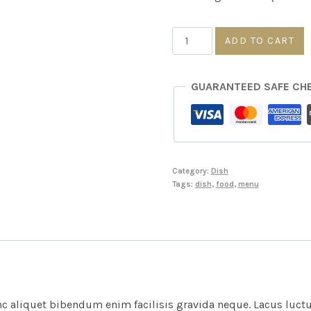
Glazed
ADD TO CART
Plate
quantity
GUARANTEED SAFE CH
Category:
Dish
Tags:
dish
,
food
,
menu
 aliquet bibendum enim facilisis gravida neque. Lacus luctus