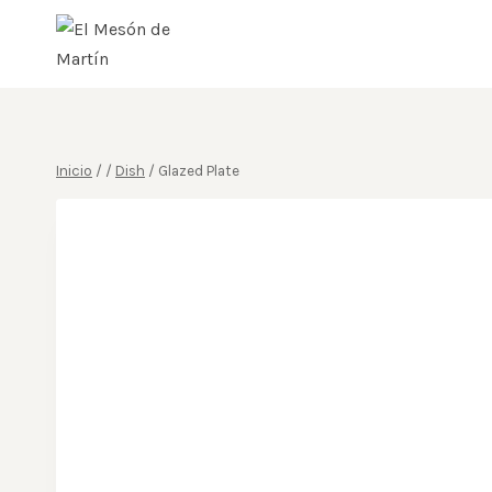
Saltar
al
contenido
Inicio
/
/
Dish
/
Glazed Plate